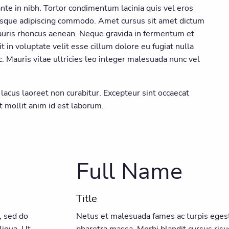
te in nibh. Tortor condimentum lacinia quis vel eros
ntesque adipiscing commodo. Amet cursus sit amet dictum
auris rhoncus aenean. Neque gravida in fermentum et
it in voluptate velit esse cillum dolore eu fugiat nulla
 Mauris vitae ultricies leo integer malesuada nunc vel
t lacus laoreet non curabitur. Excepteur sint occaecat
nt mollit anim id est laborum.
Full Name
Title
, sed do
Netus et malesuada fames ac turpis egest
liqua. Ut
pharetra massa. Morbi blandit cursus risu