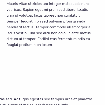
Mauris vitae ultricies leo integer malesuada nunc
vel risus. Sapien eget mi proin sed libero. Iaculis
urna id volutpat lacus laoreet non curabitur.
Semper feugiat nibh sed pulvinar proin gravida
hendrerit lectus. Tempor commodo ullamcorper a
lacus vestibulum sed arcu non odio. In ante metus
dictum at tempor. Facilisi cras fermentum odio eu
feugiat pretium nibh ipsum.
as sed. Ac turpis egestas sed tempus urna et pharetra
s at. Netus et malesuada fames ac turpis.