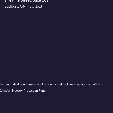
144 Pine Street, Suite 101
Sudbury, ON P3C 1X3
lanning). Additional investment products and brokerage services are offered
Canadian Investor Protection Fund.