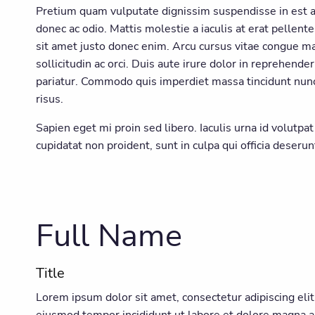
Pretium quam vulputate dignissim suspendisse in est an
donec ac odio. Mattis molestie a iaculis at erat pelle
sit amet justo donec enim. Arcu cursus vitae congue m
sollicitudin ac orci. Duis aute irure dolor in reprehender
pariatur. Commodo quis imperdiet massa tincidunt nunc.
risus.
Sapien eget mi proin sed libero. Iaculis urna id volutpa
cupidatat non proident, sunt in culpa qui officia deseru
Full Name
Title
Lorem ipsum dolor sit amet, consectetur adipiscing elit
eiusmod tempor incididunt ut labore et dolore magna a